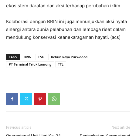
ekosistem daratan dan aksi terhadap perubahan iklim.
Kolaborasi dengan BRIN ini juga menunjukkan aksi nyata
sinergi antara dunia pelabuhan dan lembaga riset dalam
mendukung konservasi keanekaragaman hayati. (acs)
TAGS
BRIN
ESG
Kebun Raya Purwodadi
PT Terminal Teluk Lamong
TTL
Previous article
Next article
Operasional Haji Hari Ke-24,
Peningkatan Kompetensi