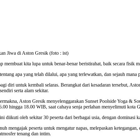
 Jiwa di Aston Gresik (foto : ist)
rap membuat kita lupa untuk benar-benar beristirahat, baik secara fisik 
tentang apa yang telah dilalui, apa yang terlewatkan, dan sejauh mana 
agi diri untuk kembali selaras. Berangkat dari kesadaran tersebut, As
ndiri serta alam sekitar.
makna, Aston Gresik menyelenggarakan Sunset Poolside Yoga & Sound 
6.00 hingga 18.00 WIB, saat cahaya senja perlahan menyelimuti kota Gr
 diikuti oleh sekitar 30 peserta dari berbagai usia, dengan dominasi 
nuh mengajak peserta untuk mengatur napas, melepaskan ketegangan, d
atmosfer tenang dan intim.