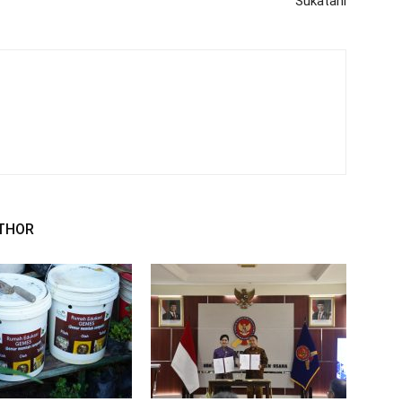
Sukatani
THOR