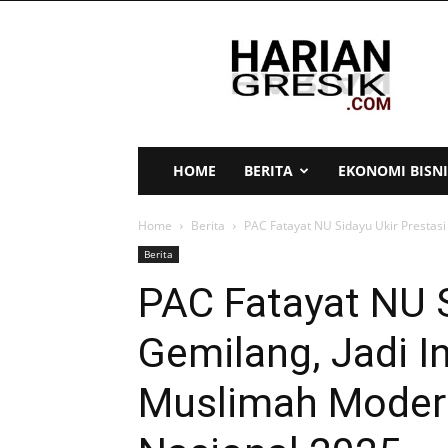
Harian
Gresik
HOME
BERITA
EKONOMI BISNI
Home
Berita
PAC Fatayat NU Sidayu Ukir Prestasi
Berita
PAC Fatayat NU S
Gemilang, Jadi I
Muslimah Modern 