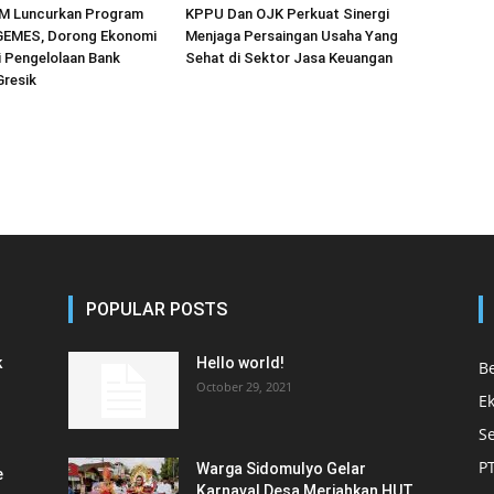
M Luncurkan Program
KPPU Dan OJK Perkuat Sinergi
EMES, Dorong Ekonomi
Menjaga Persaingan Usaha Yang
ri Pengelolaan Bank
Sehat di Sektor Jasa Keuangan
Gresik
POPULAR POSTS
k
Hello world!
Be
October 29, 2021
E
S
P
Warga Sidomulyo Gelar
e
Karnaval Desa Meriahkan HUT