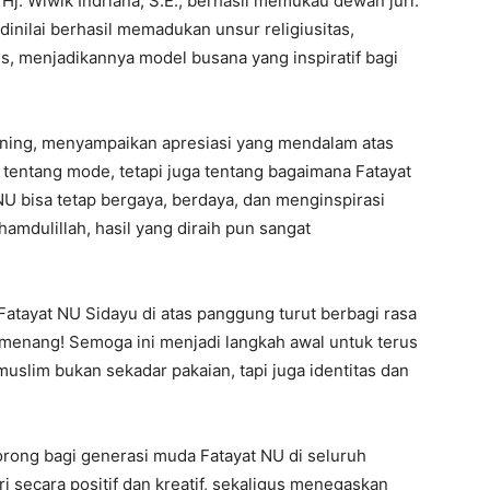
Hj. Wiwik Indriana, S.E., berhasil memukau dewan juri.
nilai berhasil memadukan unsur religiusitas,
s, menjadikannya model busana yang inspiratif bagi
ining, menyampaikan apresiasi yang mendalam atas
 tentang mode, tetapi juga tentang bagaimana Fatayat
bisa tetap bergaya, berdaya, dan menginspirasi
hamdulillah, hasil yang diraih pun sangat
Fatayat NU Sidayu di atas panggung turut berbagi rasa
menang! Semoga ini menjadi langkah awal untuk terus
slim bukan sekadar pakaian, tapi juga identitas dan
orong bagi generasi muda Fatayat NU di seluruh
i secara positif dan kreatif, sekaligus menegaskan