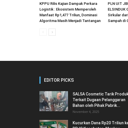
KPPU Rilis Kajian Dampak Perkara
PLN UIT JB
Logistik : Ekosistem Memperoleh
ELSINDUK G
Manfaat Rp1,477 Triliun, Dominasi
Sirkular da
Algoritma Masih Menjadi Tantangan
Sampah di 
EDITOR PICKS
SALSA Cosmetic Tarik Produ
Terkait Dugaan Pelanggaran
Bahan oleh Pihak Pabrik...
November 4, 2025
Kucurkan Dana Rp20 Triliun k