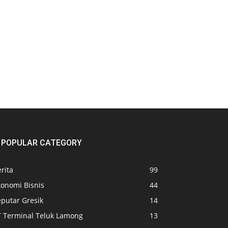
POPULAR CATEGORY
rita
99
konomi Bisnis
44
eputar Gresik
14
T Terminal Teluk Lamong
13