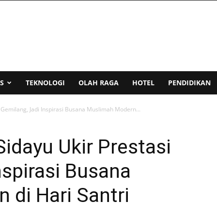
S
TEKNOLOGI
OLAH RAGA
HOTEL
PENDIDIKAN
 Gemilang, Jadi Inspirasi Busana Muslimah Modern...
idayu Ukir Prestasi
nspirasi Busana
di Hari Santri