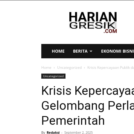
Harian
Gresik
HOME
BERITA
EKONOMI BISNI
Home
Uncategorized
Krisis Kepercayaan Publik
Uncategorized
Krisis Kepercaya
Gelombang Perl
Pemerintah
By
Redaksi
-
September 2, 2025