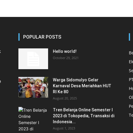
POPULAR POSTS
k
Hello world!
Be
October 29, 2021
E
S
P
Warga Sidomulyo Gelar
e
Karnaval Desa Meriahkan HUT
Ho
RI Ke 80
O
August 20, 2025
P
Tren Belanja Online Semester I
T
2023 di Tokopedia, Transaksi di
Indonesia...
August 1, 2023