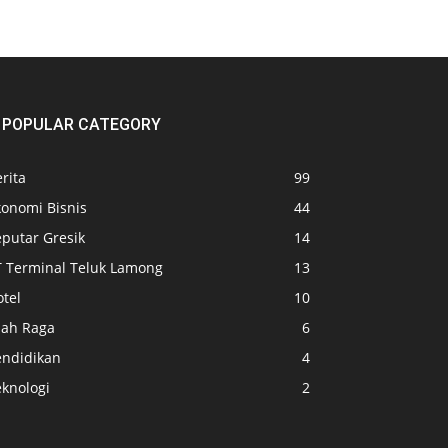
POPULAR CATEGORY
rita
99
konomi Bisnis
44
eputar Gresik
14
T Terminal Teluk Lamong
13
tel
10
lah Raga
6
endidikan
4
eknologi
2