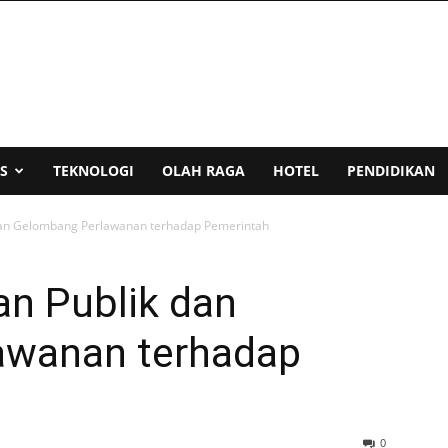
S
TEKNOLOGI
OLAH RAGA
HOTEL
PENDIDIKAN
 dan Gelombang Perlawanan terhadap Pemerintah
an Publik dan
awanan terhadap
0