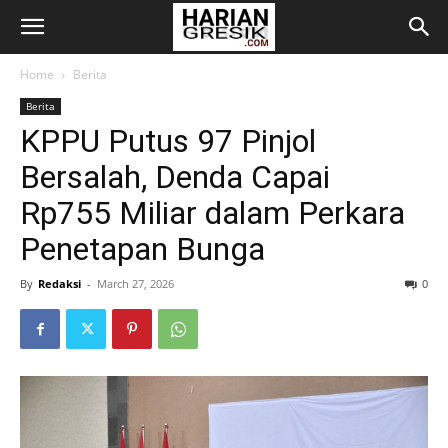
Home
Berita
Berita
KPPU Putus 97 Pinjol
Bersalah, Denda Capai
Rp755 Miliar dalam Perkara
Penetapan Bunga
By
Redaksi
-
March 27, 2026
0