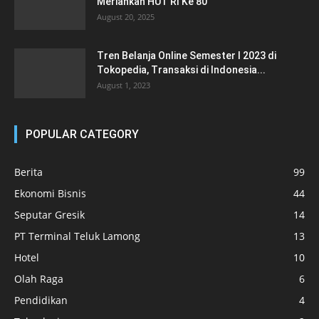
Meriahkan HUT RI Ke 80
August 20, 2025
Tren Belanja Online Semester I 2023 di
Tokopedia, Transaksi di Indonesia...
August 1, 2023
POPULAR CATEGORY
Berita
99
Ekonomi Bisnis
44
Seputar Gresik
14
PT Terminal Teluk Lamong
13
Hotel
10
Olah Raga
6
Pendidikan
4