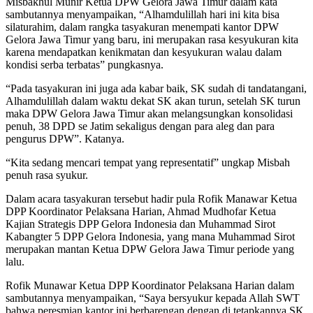
Misbakhul Munir Ketua DPW Gelora Jawa Timur dalam kata
sambutannya menyampaikan, “Alhamdulillah hari ini kita bisa
silaturahim, dalam rangka tasyakuran menempati kantor DPW
Gelora Jawa Timur yang baru, ini merupakan rasa kesyukuran kita
karena mendapatkan kenikmatan dan kesyukuran walau dalam
kondisi serba terbatas” pungkasnya.
“Pada tasyakuran ini juga ada kabar baik, SK sudah di tandatangani,
Alhamdulillah dalam waktu dekat SK akan turun, setelah SK turun
maka DPW Gelora Jawa Timur akan melangsungkan konsolidasi
penuh, 38 DPD se Jatim sekaligus dengan para aleg dan para
pengurus DPW”. Katanya.
“Kita sedang mencari tempat yang representatif” ungkap Misbah
penuh rasa syukur.
Dalam acara tasyakuran tersebut hadir pula Rofik Manawar Ketua
DPP Koordinator Pelaksana Harian, Ahmad Mudhofar Ketua
Kajian Strategis DPP Gelora Indonesia dan Muhammad Sirot
Kabangter 5 DPP Gelora Indonesia, yang mana Muhammad Sirot
merupakan mantan Ketua DPW Gelora Jawa Timur periode yang
lalu.
Rofik Munawar Ketua DPP Koordinator Pelaksana Harian dalam
sambutannya menyampaikan, “Saya bersyukur kepada Allah SWT
bahwa peresmian kantor ini berbarengan dengan di tetapkannya SK