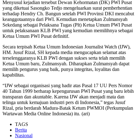
Menyusul kejadian tersebut Dewan Kehormatan (DK) PWI Pusat
yang diketuai Sasongko Tedjo mengeluarkan surat pemberhentian
terhadap Hendry Ch. Bangun setelah PWI Provinsi DKI mencabut
keanggotaannya dari PWI. Kemudian menetapkan Zulmansyah
Sekedang sebagai Pelaksana Tugas (Plt) Ketua Umum PWI Pusat
untuk pelaksanaan KLB PWI yang kemudian memilihnya sebagai
Ketua Umum PWI Pusat definitif.
Secara terpisah Ketua Umum Indonesian Journalist Watch (IJW),
HM. Jusuf Rizal, SH kepada media mengucapkan selamat atas
terselenggaranya KLB PWI dengan sukses serta telah memilih
Ketua Umum baru, Zulmansyah. Diharapkan Zulmansyah dapat
memilih pengurus yang baik, punya integritas, loyalitas dan
kapabilitas.
“IJW sebagai organisasi yang hadir atas Pasal 17 UU Pers Nomor
40 Tahun 1999 berharap kepengurusan PWI Pusat yang baru lebih
transparan dan akuntable. Karena IJW akan menjadi mata dan
telinga untuk kemajuan industri pers di Indonesia,” tegas Jusuf
Rizal, pria berdarah Madura-Batak Ketum PWMOI (Perkumpulan
Wartawan Media Online Indonesia) itu. (ari)
TAGS
Berita
Nasional