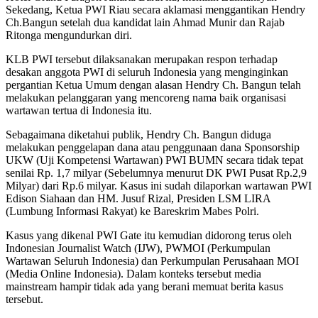
Sekedang, Ketua PWI Riau secara aklamasi menggantikan Hendry
Ch.Bangun setelah dua kandidat lain Ahmad Munir dan Rajab
Ritonga mengundurkan diri.
KLB PWI tersebut dilaksanakan merupakan respon terhadap
desakan anggota PWI di seluruh Indonesia yang menginginkan
pergantian Ketua Umum dengan alasan Hendry Ch. Bangun telah
melakukan pelanggaran yang mencoreng nama baik organisasi
wartawan tertua di Indonesia itu.
Sebagaimana diketahui publik, Hendry Ch. Bangun diduga
melakukan penggelapan dana atau penggunaan dana Sponsorship
UKW (Uji Kompetensi Wartawan) PWI BUMN secara tidak tepat
senilai Rp. 1,7 milyar (Sebelumnya menurut DK PWI Pusat Rp.2,9
Milyar) dari Rp.6 milyar. Kasus ini sudah dilaporkan wartawan PWI
Edison Siahaan dan HM. Jusuf Rizal, Presiden LSM LIRA
(Lumbung Informasi Rakyat) ke Bareskrim Mabes Polri.
Kasus yang dikenal PWI Gate itu kemudian didorong terus oleh
Indonesian Journalist Watch (IJW), PWMOI (Perkumpulan
Wartawan Seluruh Indonesia) dan Perkumpulan Perusahaan MOI
(Media Online Indonesia). Dalam konteks tersebut media
mainstream hampir tidak ada yang berani memuat berita kasus
tersebut.