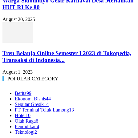
Warga Sidomulyo Gelar Karnaval Desa Meriahkan
HUT RI Ke 80
August 20, 2025
Tren Belanja Online Semester I 2023 di Tokopedia,
Transaksi di Indonesia...
August 1, 2023
POPULAR CATEGORY
Berita
99
Ekonomi Bisnis
44
Seputar Gresik
14
PT Terminal Teluk Lamong
13
Hotel
10
Olah Raga
6
Pendidikan
4
Teknologi
2