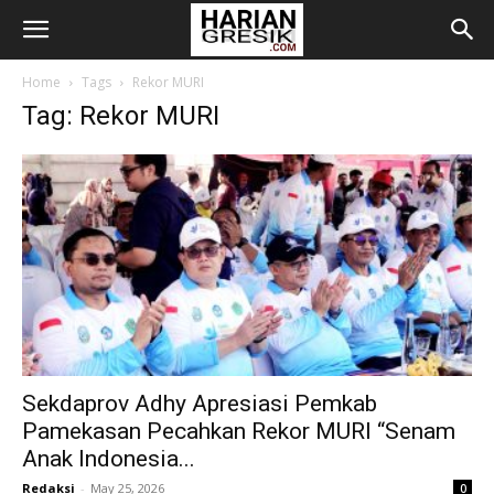
Home
Tags
Rekor MURI
Tag: Rekor MURI
Sekdaprov Adhy Apresiasi Pemkab
Pamekasan Pecahkan Rekor MURI “Senam
Anak Indonesia...
Redaksi
-
May 25, 2026
0