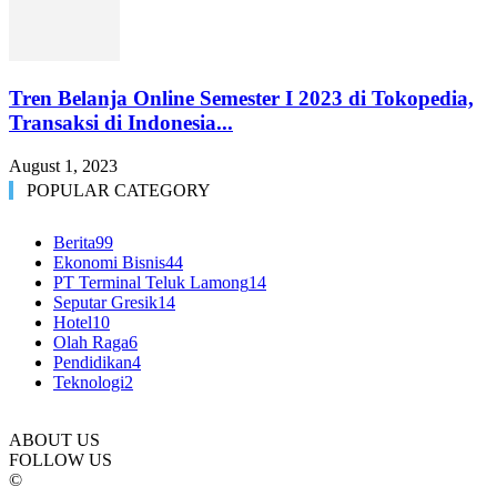
Tren Belanja Online Semester I 2023 di Tokopedia,
Transaksi di Indonesia...
August 1, 2023
POPULAR CATEGORY
Berita
99
Ekonomi Bisnis
44
PT Terminal Teluk Lamong
14
Seputar Gresik
14
Hotel
10
Olah Raga
6
Pendidikan
4
Teknologi
2
ABOUT US
FOLLOW US
©